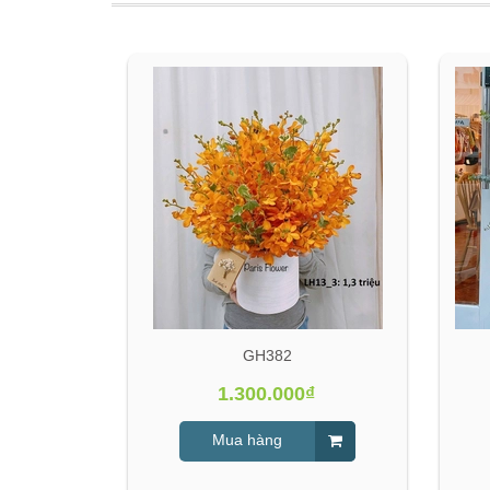
GH382
₫
1.300.000₫
Mua hàng