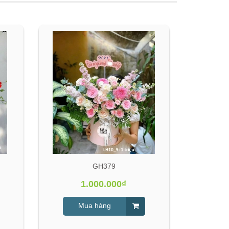
GH379
1.000.000₫
Mua hàng
M