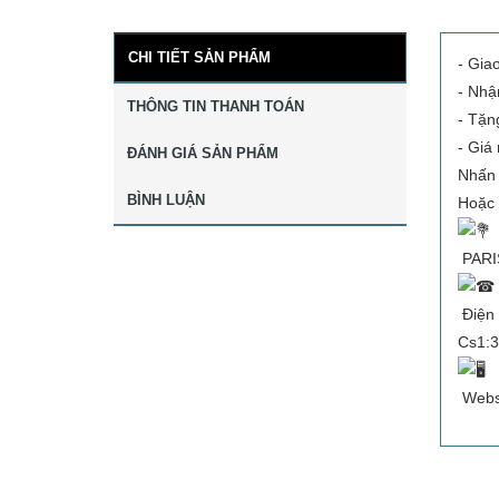
CHI TIẾT SẢN PHẨM
- Gia
- Nhậ
THÔNG TIN THANH TOÁN
- Tặn
- Giá
ĐÁNH GIÁ SẢN PHẨM
Nhấn 
BÌNH LUẬN
Hoặc 
PARI
Điện 
Cs1:3
Websi