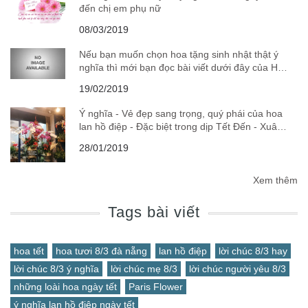
đến chị em phụ nữ
08/03/2019
Nếu bạn muốn chọn hoa tặng sinh nhật thật ý
nghĩa thì mới bạn đọc bài viết dưới đây của Hoa
tươi Paris Flower nhé
19/02/2019
Ý nghĩa - Vẻ đẹp sang trọng, quý phái của hoa
lan hồ điệp - Đặc biệt trong dịp Tết Đến - Xuân
Về
28/01/2019
Xem thêm
Tags bài viết
hoa tết
hoa tươi 8/3 đà nẵng
lan hồ điệp
lời chúc 8/3 hay
lời chúc 8/3 ý nghĩa
lời chúc mẹ 8/3
lời chúc người yêu 8/3
những loài hoa ngày tết
Paris Flower
ý nghĩa lan hồ điệp ngày tết