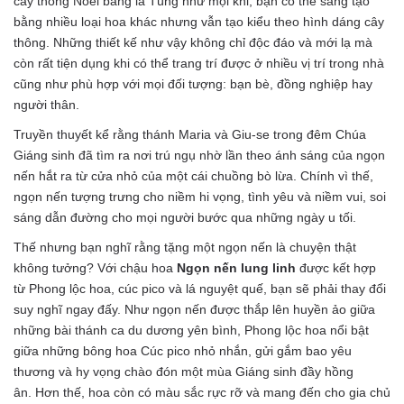
cây thông Noel bằng lá Tùng như mọi khi, bạn có thể sáng tạo
bằng nhiều loại hoa khác nhưng vẫn tạo kiểu theo hình dáng cây
thông. Những thiết kế như vậy không chỉ độc đáo và mới lạ mà
còn rất tiện dụng khi có thể trang trí được ở nhiều vị trí trong nhà
cũng như phù hợp với mọi đối tượng: bạn bè, đồng nghiệp hay
người thân.
Truyền thuyết kể rằng thánh Maria và Giu-se trong đêm Chúa
Giáng sinh đã tìm ra nơi trú ngụ nhờ lần theo ánh sáng của ngọn
nến hắt ra từ cửa nhỏ của một cái chuồng bò lừa. Chính vì thế,
ngọn nến tượng trưng cho niềm hi vọng, tình yêu và niềm vui, soi
sáng dẫn đường cho mọi người bước qua những ngày u tối.
Thế nhưng bạn nghĩ rằng tặng một ngọn nến là chuyện thật
không tưởng? Với chậu hoa
Ngọn nến lung linh
được kết hợp
từ Phong lộc hoa, cúc pico và lá nguyệt quế, bạn sẽ phải thay đổi
suy nghĩ ngay đấy. Như ngọn nến được thắp lên huyền ảo giữa
những bài thánh ca du dương yên bình, Phong lộc hoa nổi bật
giữa những bông hoa Cúc pico nhỏ nhắn, gửi gắm bao yêu
thương và hy vọng chào đón một mùa Giáng sinh đầy hồng
ân. Hơn thế, hoa còn có màu sắc rực rỡ và mang đến cho gia chủ