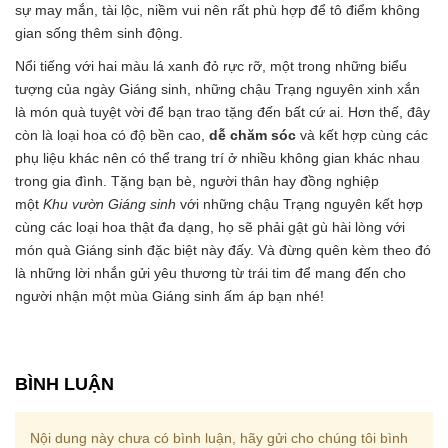
sự may mắn, tài lộc, niềm vui nên rất phù hợp để tô điểm không
gian sống thêm sinh động.
Nổi tiếng với hai màu lá xanh đỏ rực rỡ, một trong những biểu
tượng của ngày Giáng sinh, những chậu Trạng nguyên xinh xắn
là món quà tuyệt vời để bạn trao tặng đến bất cứ ai. Hơn thế, đây
còn là loại hoa có độ bền cao,
dễ chăm sóc
và kết hợp cùng các
phụ liệu khác nên có thể trang trí ở nhiều không gian khác nhau
trong gia đình. Tặng bạn bè, người thân hay đồng nghiệp
một
Khu vườn Giáng sinh
với những chậu Trạng nguyên kết hợp
cùng các loại hoa thật đa dạng, họ sẽ phải gật gù hài lòng với
món quà Giáng sinh đặc biệt này đấy. Và đừng quên kèm theo đó
là những lời nhắn gửi yêu thương từ trái tim để mang đến cho
người nhận một mùa Giáng sinh ấm áp bạn nhé!
BÌNH LUẬN
Nội dung này chưa có bình luận, hãy gửi cho chúng tôi bình