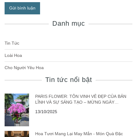
Gửi bình luận
Danh mục
Tin Tức
Loài Hoa
Cho Người Yêu Hoa
Tin tức nổi bật
PARIS FLOWER: TÔN VINH VẺ ĐẸP CỦA BẢN
LĨNH VÀ SỰ SÁNG TẠO – MỪNG NGÀY
DOANH NHÂN VIỆT NAM 13/10
13/10/2025
Hoa Tươi Mang Lại May Mắn - Món Quà Đặc