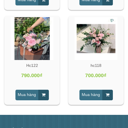
Hc122
hc118
790.000₫
700.000₫
Mua hàng
Mua hàng